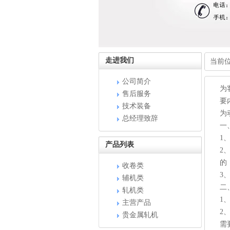
走进我们
当前
公司简介
为
售后服务
要
技术装备
为
总经理致辞
一
1
产品列表
2
的
收卷类
3
辅机类
二
轧机类
1
主营产品
2
贵金属轧机
需