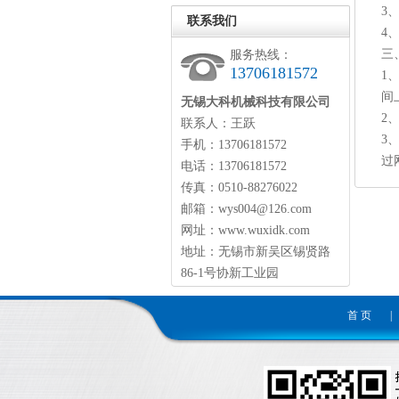
3
联系我们
4
三
服务热线：
13706181572
1
间
无锡大科机械科技有限公司
2
联系人：王跃
3
手机：13706181572
过
电话：13706181572
传真：0510-88276022
邮箱：wys004@126.com
网址：www.wuxidk.com
地址：无锡市新吴区锡贤路
86-1号协新工业园
首 页
|